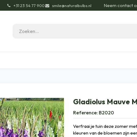
Neem contact o
͏
+31 23 54 77 900
smile@naturalbulbs.nl
gisch
Contact
Blog
Tuintips
Onze Pas
Gladiolus Mauve M
Reference:
B2020
Verfraai je tuin deze zomer m
kleuren van de bloemen zijn een