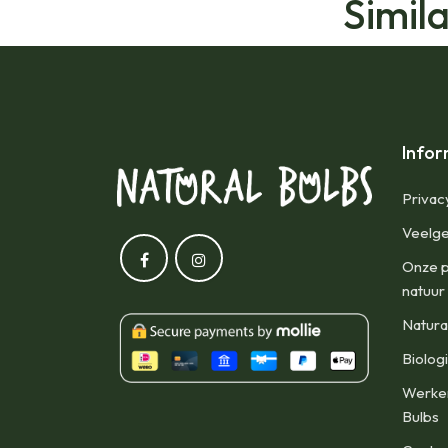
Simil
Infor
Privac
Veelge
Onze p
natuur
Natura
Biolog
Werken
Bulbs