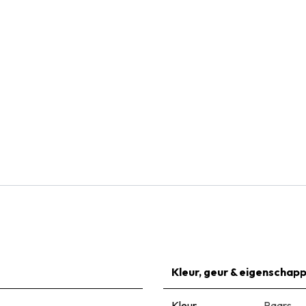
Natural Bulbs
Gladiolus Black Surprise - BIO
€
5,95
Kleur, geur & eigenschap
Kleur
Paars