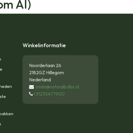
om AI)
Winkelinformatie
n
Noorderlaan 26
te
2182GZ Hillegom
Nederland
gheden
smile@naturalbulbs.nl
+31235477900
ste
bakken
s