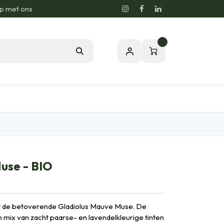
p met ons
0
sie voor de Natuur
Relatiegeschenken
use - BIO
et de betoverende Gladiolus Mauve Muse. De
 mix van zacht paarse- en lavendelkleurige tinten