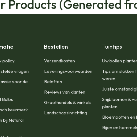
ar Products (Generated fr
matie
Bestellen
Tuintips
y policy
Verzendkosten
Uw bollen plante
stelde vragen
Leveringsvoorwaarden
Tips om slakken 
weren
assie voor de
Beloften
Juiste omstandi
Reviews van klanten
l Bulbs
Snijbloemen & va
Groothandels & winkels
planten
isch keurmerk
Landschapsinrichting
Bloempotten en 
 bij Natural
Bijen en hommel