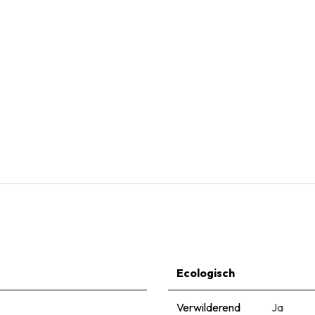
Natural Bulbs
Allium Cowanii - Sierui - BIO
€
5,99
Ecologisch
Verwilderend
Ja