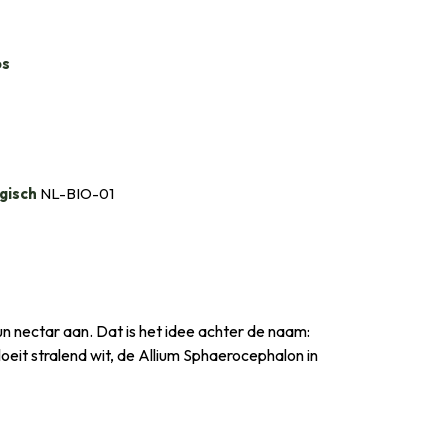
bs
gisch
NL-BIO-01
hun nectar aan. Dat is het idee achter de naam:
eit stralend wit, de Allium Sphaerocephalon in