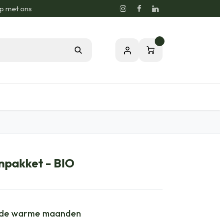
p met ons
0
sie voor de Natuur
Relatiegeschenken
npakket - BIO
n de warme maanden