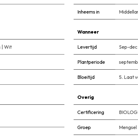
Inheems in
Middella
Wanneer
s
|
Wit
Levertijd
Sep-dec
Plantperiode
septemb
Bloeitijd
5. Laat v
Overig
Certificering
BIOLOGI
Groep
Mengsel