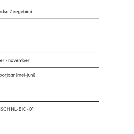
ndse Zeegebied
er - november
oorjaar (mei-juni)
SCH NL-BIO-01