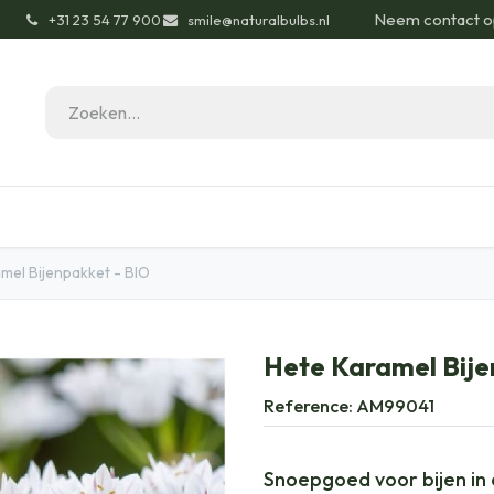
Neem contact o
͏
+31 23 54 77 900
smile@naturalbulbs.nl
gisch
Contact
Blog
Tuintips
Onze Pas
mel Bijenpakket - BIO
Hete Karamel Bije
Reference:
AM99041
Snoepgoed voor bijen i