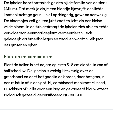
De Ipheion hoort botanisch gezien bij de familie van de sierui
(Allium). Dat merk je als je een blaadje fijnwrijft: een lichte,
knoflookachtige geur — niet opdringerig, gewoon aanwezig.
De bloempjes zelf geuren juist zoet en licht, als een kleine
wilde bloem. In de tuin gedraagt de Ipheion zich als een echte
verwilderaar: eenmaal geplant vermeerdert hij zich
geleidelijk via broedbolletjes en zaad, en wordt hij elk jaar
iets groter en rijker.
Planten en combineren
Plant de bollen in het najaar op circa 5–8 cm diepte, in zon of
halfschaduw. De Ipheion is weinig kieskeurig over de
grondsoort en doet het goed in de border, door het gras, in
een rotstuin of in een pot. Hij combineert mooi met Muscari,
Puschkinia of Scilla voor een lang en gevarieerd blauw effect.
Biologisch geteeld, gecertificeerd NL-BIO-01.