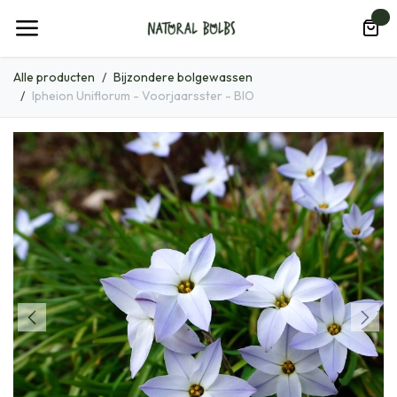
Overslaan naar inhoud
0
Alle producten
Bijzondere bolgewassen
Ipheion Uniflorum - Voorjaarsster - BIO