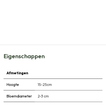
Natural Bulbs
Allium Neapolitanum - Sierui - BIO
€
4,99
Eigenschappen
Afmetingen
Hoogte
15-25cm
Bloemdiameter
2-3 cm