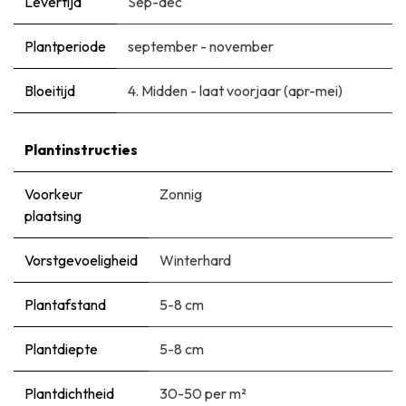
Levertijd
Sep-dec
Plantperiode
september - november
Bloeitijd
​4. Midden - laat voorjaar (apr-mei)
Plantinstructies
Voorkeur
Zonnig
plaatsing
Vorstgevoeligheid
Winterhard
Plantafstand
5-8 cm
Plantdiepte
5-8 cm
Plantdichtheid
30-50 per m²