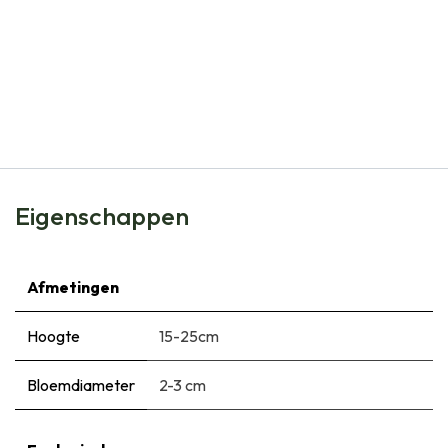
Natural Bulbs
Allium Neapolitanum - Sierui - BIO
€
4,99
Eigenschappen
Afmetingen
Hoogte
15-25cm
Bloemdiameter
2-3 cm