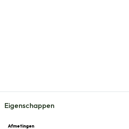
Natural Bulbs
Boerenkrokus Mix - BIO
€
6,99
Eigenschappen
Afmetingen