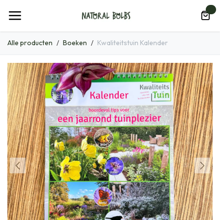
Overslaan naar inhoud
0
Alle producten
Boeken
Kwaliteitstuin Kalender