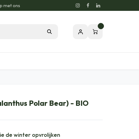
p met ons
0
sie voor de Natuur
Relatiegeschenken
lanthus Polar Bear) - BIO
die de winter opvrolijken