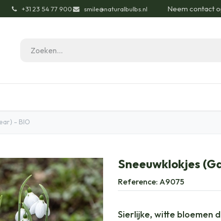
Neem contact o
͏
+31 23 54 77 900
smile@naturalbulbs.nl
gisch
Contact
Blog
Tuintips
Onze Pas
ear) - BIO
Sneeuwklokjes (Ga
Reference:
A9075
Sierlijke, witte bloemen 