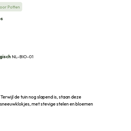
voor Potten
bs
gisch
NL-BIO-01
erwijl de tuin nog slapend is, staan deze
re sneeuwklokjes, met stevige stelen en bloemen