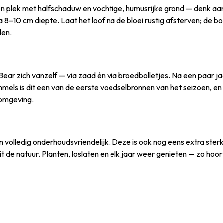
en plek met halfschaduw en vochtige, humusrijke grond — denk aan
ca 8–10 cm diepte. Laat het loof na de bloei rustig afsterven; de bo
den.
ar zich vanzelf — via zaad én via broedbolletjes. Na een paar jaar
mmels is dit een van de eerste voedselbronnen van het seizoen, e
 omgeving.
n volledig onderhoudsvriendelijk. Deze is ook nog eens extra sterk
t de natuur. Planten, loslaten en elk jaar weer genieten — zo hoort 