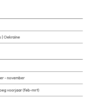
s
|
Oekraïne
er - november
roeg voorjaar (feb-mrt)