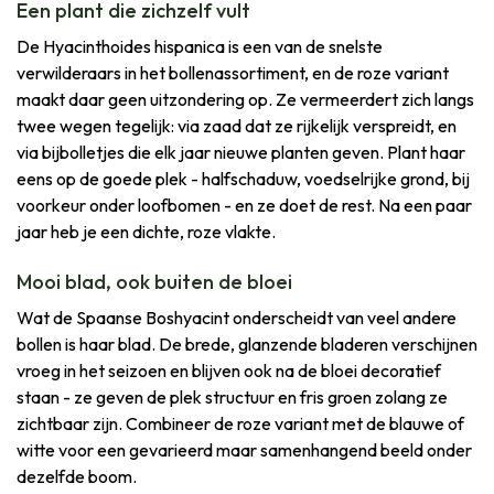
Een plant die zichzelf vult
De Hyacinthoides hispanica is een van de snelste
verwilderaars in het bollenassortiment, en de roze variant
maakt daar geen uitzondering op. Ze vermeerdert zich langs
twee wegen tegelijk: via zaad dat ze rijkelijk verspreidt, en
via bijbolletjes die elk jaar nieuwe planten geven. Plant haar
eens op de goede plek - halfschaduw, voedselrijke grond, bij
voorkeur onder loofbomen - en ze doet de rest. Na een paar
jaar heb je een dichte, roze vlakte.
Mooi blad, ook buiten de bloei
Wat de Spaanse Boshyacint onderscheidt van veel andere
bollen is haar blad. De brede, glanzende bladeren verschijnen
vroeg in het seizoen en blijven ook na de bloei decoratief
staan - ze geven de plek structuur en fris groen zolang ze
zichtbaar zijn. Combineer de roze variant met de blauwe of
witte voor een gevarieerd maar samenhangend beeld onder
dezelfde boom.