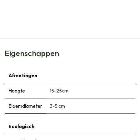
Natural Bulbs
Tulipa Clusiana Taco - BIO
€
6,65
Eigenschappen
Afmetingen
Hoogte
15-25cm
Bloemdiameter
3-5 cm
Ecologisch