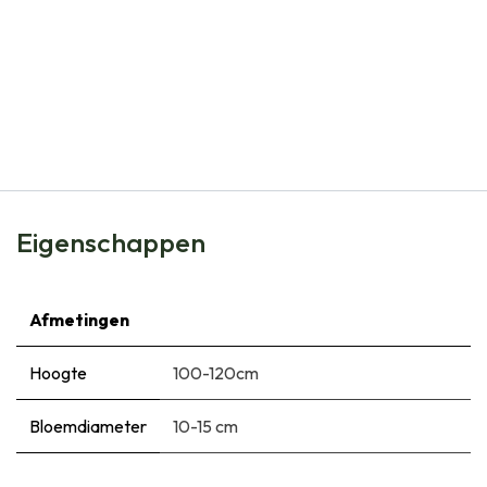
Natural Bulbs
Allium Gladiator - Sierui - BIO
€
12,95
Eigenschappen
Afmetingen
Hoogte
100-120cm
Bloemdiameter
10-15 cm