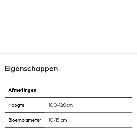
Natural Bulbs
Allium Gladiator - Sierui - BIO
€
12,95
Eigenschappen
Afmetingen
Hoogte
100-120cm
Bloemdiameter
10-15 cm