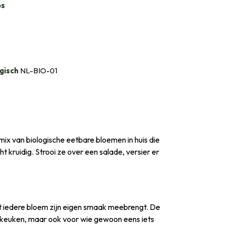
bs
gisch
NL-BIO-01
mix van biologische eetbare bloemen in huis die
ht kruidig. Strooi ze over een salade, versier er
at iedere bloem zijn eigen smaak meebrengt. De
de keuken, maar ook voor wie gewoon eens iets