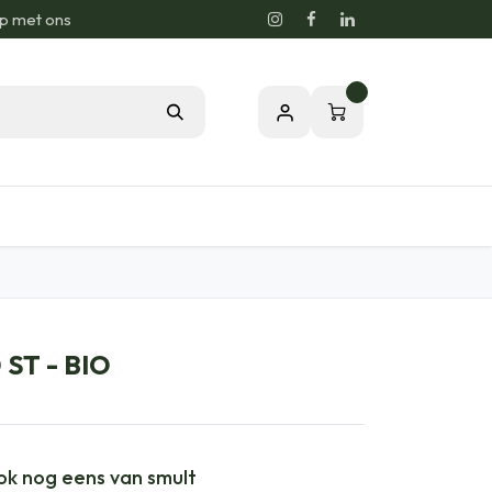
p met ons
0
sie voor de Natuur
Relatiegeschenken
ST - BIO
ook nog eens van smult