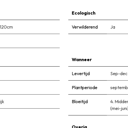
Ecologisch
-120cm
Verwilderend
Ja
Wanneer
Levertijd
Sep-dec
Plantperiode
septemb
ijk
Bloeitijd
​4. Midde
(mei-juni
Overig