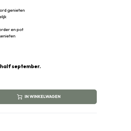
oord genieten
lijk
order en pot
genieten
 half september.
IN WINKELWAGEN