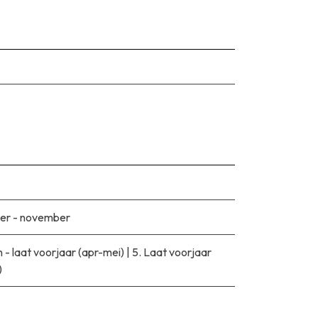
er - november
n - laat voorjaar (apr-mei)
|
5. Laat voorjaar
)