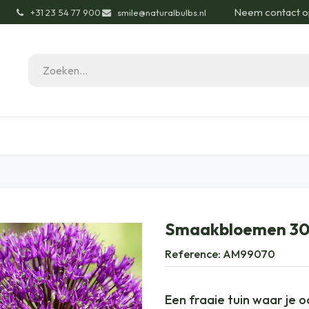
Neem contact o
͏
+31 23 54 77 900
smile@naturalbulbs.nl
gisch
Contact
Blog
Tuintips
Onze Pas
Smaakbloemen 30 
Reference:
AM99070
Een fraaie tuin waar je 