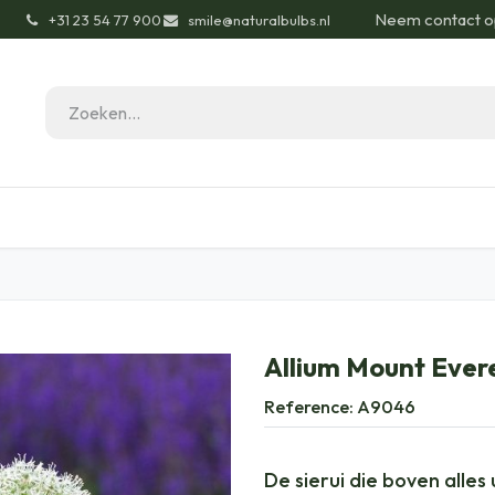
Neem contact o
͏
+31 23 54 77 900
smile@naturalbulbs.nl
gisch
Contact
Blog
Tuintips
Onze Pas
Allium Mount Evere
Reference:
A9046
De sierui die boven alles 