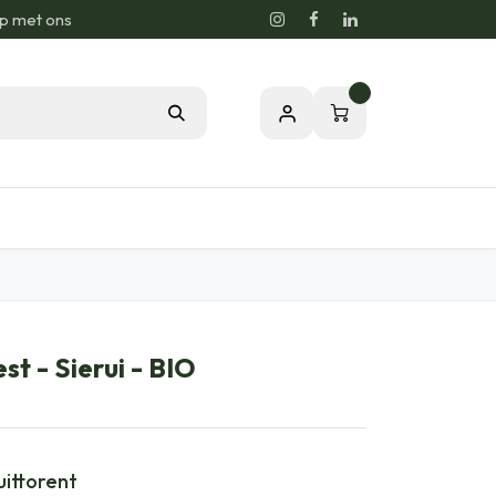
p met ons
0
sie voor de Natuur
Relatiegeschenken
st - Sierui - BIO
uittorent