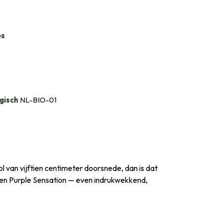
bs
gisch
NL-BIO-01
bol van vijftien centimeter doorsnede, dan is dat
 en Purple Sensation — even indrukwekkend,