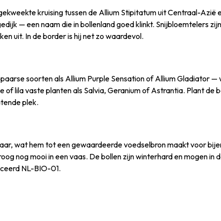
kweekte kruising tussen de Allium Stipitatum uit Centraal-Azië en 
ijk — een naam die in bollenland goed klinkt. Snijbloemtelers zijn er
en uit. In de border is hij net zo waardevol.
arse soorten als Allium Purple Sensation of Allium Gladiator — w
e of lila vaste planten als Salvia, Geranium of Astrantia. Plant de
atende plek.
ar, wat hem tot een gewaardeerde voedselbron maakt voor bijen en 
oog nog mooi in een vaas. De bollen zijn winterhard en mogen in d
ficeerd NL-BIO-01.