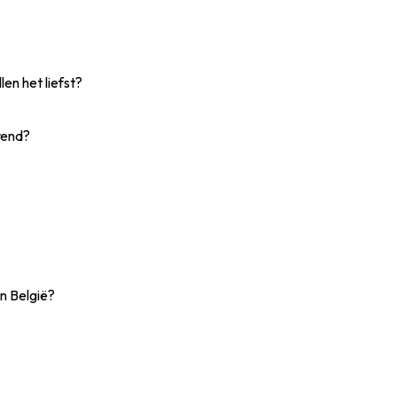
en het liefst?
rend?
n België?