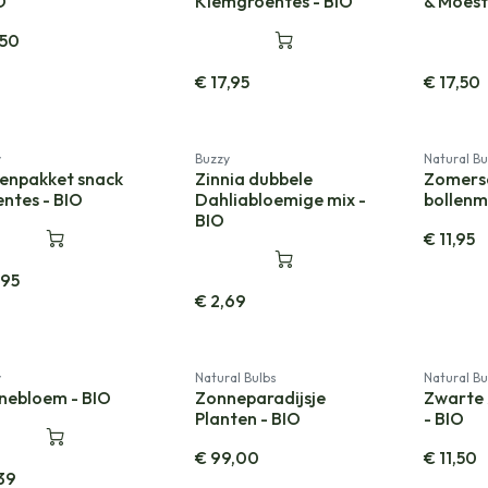
Cadeauverpakking
Cadeauve
O
Kiemgroentes - BIO
& Moest
,50
€
17,95
€
17,50
Nieuw!
y
Buzzy
Natural Bu
enpakket snack
Zinnia dubbele
Zomerse
ntes - BIO
Dahliabloemige mix -
bollenm
BIO
€
11,95
,95
€
2,69
y
Natural Bulbs
Natural Bu
nebloem - BIO
Zonneparadijsje
Zwarte 
Planten - BIO
- BIO
€
99,00
€
11,50
39