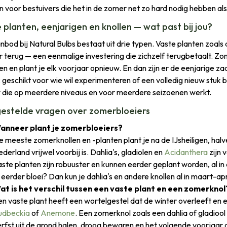
 voor bestuivers die het in de zomer net zo hard nodig hebben als
 planten, eenjarigen en knollen — wat past bij jou?
nbod bij Natural Bulbs bestaat uit drie typen. Vaste planten zoals
ar terug — een eenmalige investering die zichzelf terugbetaalt. Zo
en en plant je elk voorjaar opnieuw. En dan zijn er de eenjarige zad
k geschikt voor wie wil experimenteren of een volledig nieuw stuk 
 die op meerdere niveaus en voor meerdere seizoenen werkt.
estelde vragen over zomerbloeiers
anneer plant je zomerbloeiers?
 meeste zomerknollen en -planten plant je na de IJsheiligen, halv
derland vrijwel voorbij is. Dahlia's, gladiolen en
Acidanthera
zijn 
ste planten zijn robuuster en kunnen eerder geplant worden, al in ap
 eerder bloei? Dan kun je dahlia's en andere knollen al in maart-ap
at is het verschil tussen een vaste plant en een zomerknol
n vaste plant heeft een wortelgestel dat de winter overleeft en e
udbeckia
of
Anemone
. Een zomerknol zoals een dahlia of gladiool 
rfst uit de grond halen, droog bewaren en het volgende voorjaar 