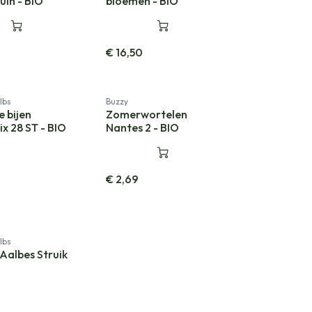
rpakking
Cadeauverpakking
uin - BIO
bloemen - BIO
€
16,50
lbs
Buzzy
 bijen
Zomerwortelen
ix 28 ST - BIO
Nantes 2 - BIO
€
2,69
lbs
Aalbes Struik