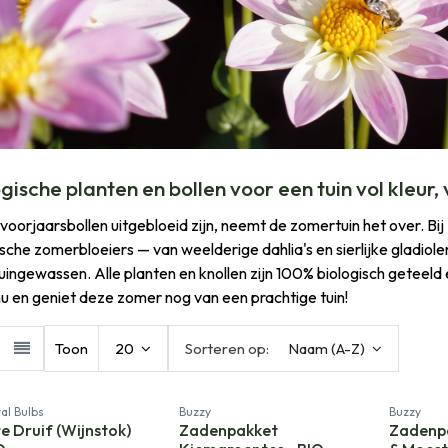
gische planten en bollen voor een tuin vol kleur,
 voorjaarsbollen uitgebloeid zijn, neemt de zomertuin het over. Bi
ische zomerbloeiers — van weelderige dahlia's en sierlijke gladiole
ingewassen. Alle planten en knollen zijn 100% biologisch geteel
nu en geniet deze zomer nog van een prachtige tuin!
Toon
20
Sorteren op:
Naam (A-Z)
al Bulbs
Buzzy
Buzzy
e Druif (Wijnstok)
Zadenpakket
Zadenp