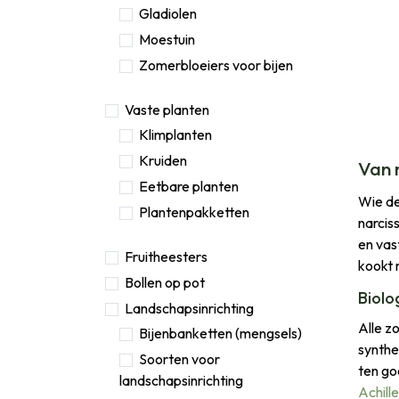
Gladiolen
Moestuin
Zomerbloeiers voor bijen
Vaste planten
Klimplanten
Kruiden
Van 
Eetbare planten
Wie de
Plantenpakketten
narcis
en vas
Fruitheesters
kookt 
Bollen op pot
Biolo
Landschapsinrichting
Alle z
Bijenbanketten (mengsels)
synthe
Soorten voor
ten go
landschapsinrichting
Achill