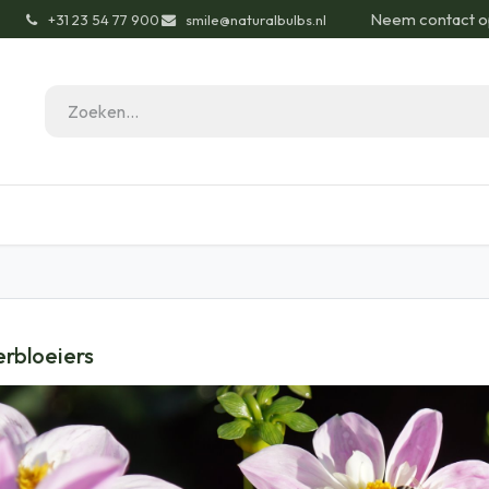
Neem contact o
͏
+31 23 54 77 900
smile@naturalbulbs.nl
gisch
Contact
Blog
Tuintips
Onze Pas
rbloeiers