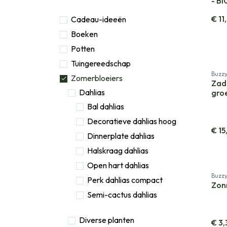
- BI
€
11
Cadeau-ideeën
Boeken
Potten
Tuingereedschap
Buzz
Zomerbloeiers
Zad
Dahlias
groe
Bal dahlias
Decoratieve dahlias hoog
€
15
Dinnerplate dahlias
Halskraag dahlias
Open hart dahlias
Buzz
Perk dahlias compact
Zon
Semi-cactus dahlias
Diverse planten
€
3,