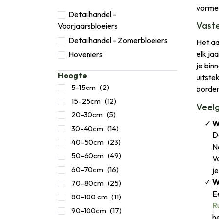
vormen
Detailhandel -
Vaste
Voorjaarsbloeiers
Detailhandel - Zomerbloeiers
Het aa
elk ja
Hoveniers
je binn
Hoogte
uitste
5-15cm
(2)
border
15-25cm
(12)
Veelg
20-30cm
(5)
W
30-40cm
(14)
De
40-50cm
(23)
Ne
50-60cm
(49)
Va
60-70cm
(16)
je
W
70-80cm
(25)
Ee
80-100 cm
(11)
R
90-100cm
(17)
he