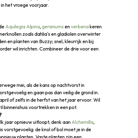
 in het vroege voorjaar.
 de
Aquilegia Alpina
,
geraniums
en
verbena
keren
merknollen zoals dahlia's en gladiolen overwinter
en en planten van Buzzy; snel, kleurrijk en bij
border wil inrichten. Combineer de drie voor een
erwege mei, als de kans op nachtvorst in
vorstgevoelig en gaan pas dan veilig de grond in.
ril of zelfs in de herfst van het jaar ervoor. Wil
ril binnenshuis voortrekken in een pot.
?
lk jaar opnieuw uitloopt, denk aan
Alchemilla
,
is vorstgevoelig: de knol of bol moet je in de
opnieuw planten. Vaste planten zijn een