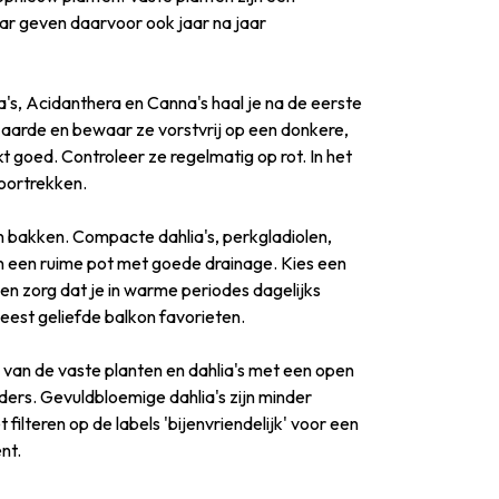
ar geven daarvoor ook jaar na jaar
a's, Acidanthera en Canna's haal je na de eerste
e aarde en bewaar ze vorstvrij op een donkere,
 goed. Controleer ze regelmatig op rot. In het
voortrekken.
en bakken. Compacte dahlia's, perkgladiolen,
n een ruime pot met goede drainage. Kies een
en zorg dat je in warme periodes dagelijks
meest geliefde balkon favorieten.
l van de vaste planten en dahlia's met een open
nders. Gevuldbloemige dahlia's zijn minder
t filteren op de labels 'bijenvriendelijk' voor een
nt.