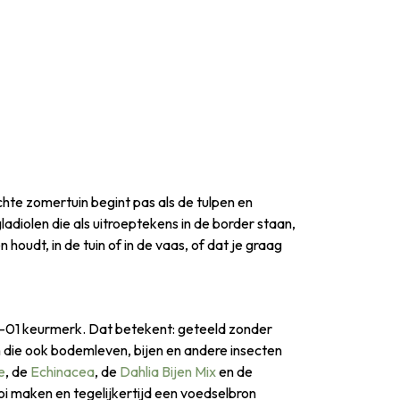
echte zomertuin begint pas als de tulpen en
adiolen die als uitroeptekens in de border staan,
houdt, in de tuin of in de vaas, of dat je graag
IO-01 keurmerk. Dat betekent: geteeld zonder
 die ook bodemleven, bijen en andere insecten
e
, de
Echinacea
, de
Dahlia Bijen Mix
en de
i maken en tegelijkertijd een voedselbron