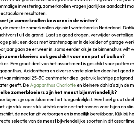
enmalige investering; zomerknollen vragen jaarlijkse aandacht ma
ectaculaire resultaten.
oet je zomerknollen bewaren in de winter?
, de meeste zomerknollen zijn niet winterhard in Nederland. Dahli
chtvorst uit de grond. Laat ze goed drogen, verwijder overtollig
oge plek; een doos met krantenpapier in de kelder of garage werkt
orjaar gaan ze er weer in, soms eerder als je ze binnenshuis wilt 
ijn zomerbloeiers ook geschikt voor een pot of balkon?
ker. Een groot deel van het assortiment is geschikt voor potten 
gapanthus, Acidanthera en diverse vaste planten doen het goed i
t van minimaal 25-30 centimeter diep, gebruik luchtige potgrond 
ater geeft. De
Agapanthus Charlotte
en kleinere dahlia's zijn de 
elke zomerbloeiers zijn het meest bijenvriendelijk?
or bijen zijn open bloemen het toegankelijkst. Een heel groot dee
rt zijn stuk voor stuk uitstekende nectarbronnen voor bijen en vli
schikt, de nectar zit verborgen en is moeilijk bereikbaar. Kijk bij he
recte selectie van de meest bijvriendelijke soorten in dit assortime