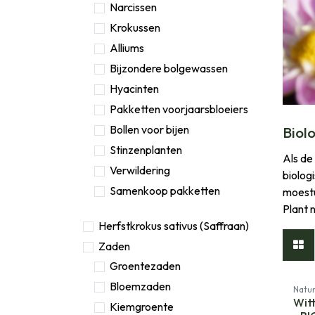
Narcissen
Krokussen
Alliums
Bijzondere bolgewassen
Hyacinten
Pakketten voorjaarsbloeiers
Bollen voor bijen
Biolo
Stinzenplanten
Als de
Verwildering
biolog
Samenkoop pakketten
moestu
Plant 
Herfstkrokus sativus (Saffraan)
Zaden
Groentezaden
Bloemzaden
Natur
Witt
Kiemgroente