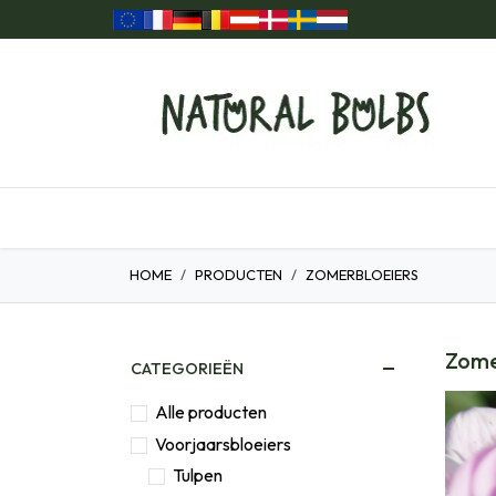
Overslaan naar inhoud
ome
Onze Producten
Cadeau ideeën
Biolo
HOME
PRODUCTEN
ZOMERBLOEIERS
Zome
CATEGORIEËN
Alle producten
Voorjaarsbloeiers
Tulpen