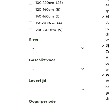
100-120cm
(25)
e
​120-140cm
(8)
sp
140-160cm
(1)
M
Ja
150-200cm
(4)
na
200-300cm
(9)
dr
Kleur
vo
Z
Ze
A
Geschikt voor
po
w
W
Levertijd
Vo
ha
ge
di
Oogstperiode