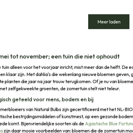
Meer laden
mei tot november; een tuin die niet ophoudt
 tuin alleen voor het voorjaar inricht, mist meer dan de helft. De 
sen klaar zijn. Met dahlia's die wekenlang nieuwe bloemen geven, gl
te planten die jaar na jaar trouw terugkomen. Of je nu van bloemen 
met zelfgekweekte groenten, de zomertuin stelt niet teleur.
gisch geteeld voor mens, bodem en bij
omerbloeiers van Natural Bulbs zijn gecertificeerd met het NL-B
tische bestrijdingsmiddelen of kunstmest, op een gezonde bodem
ede komt. Bijenvriendelijke soorten als de
Agastache Blue Fortun
ea
zijn daar mooie voorbeelden van: bloemen die de zomertuin moo