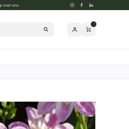
p met ons
0
sie voor de Natuur
Relatiegeschenken