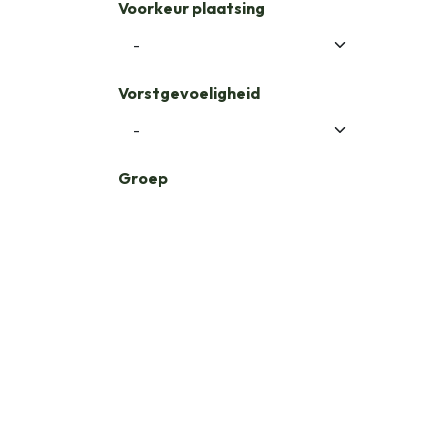
Voorkeur plaatsing
Vorstgevoeligheid
Groep
Labels
🐝Bijenvriendelijk
💐Pluktuin
🪴 Planten voor Potten
🍽️ Eetbare Delen
🌿 Inheems