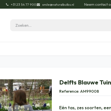
Neem contact o
͏
+31 23 54 77 900
smile@naturalbulbs.nl
gisch
Contact
Blog
Tuintips
Onze Pas
Delfts Blauwe Tuin
Reference:
AM99008
Eén tas, zes soorten, ee