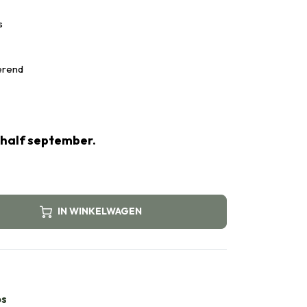
s
derend
 half september.
IN WINKELWAGEN
bs