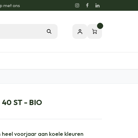
p met ons
0
sie voor de Natuur
Relatiegeschenken
 40 ST - BIO
n heel voorjaar aan koele kleuren