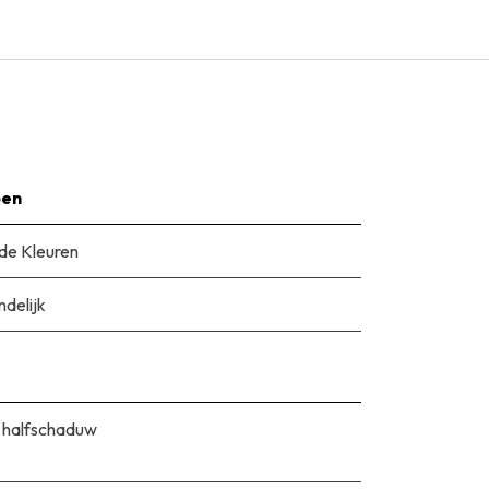
pen
e Kleuren
ndelijk
 halfschaduw