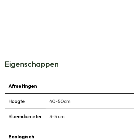
Natural Bulbs
Narcis Jetfire - BIO
€
6,65
Eigenschappen
Afmetingen
Hoogte
40-50cm
Bloemdiameter
3-5 cm
Ecologisch