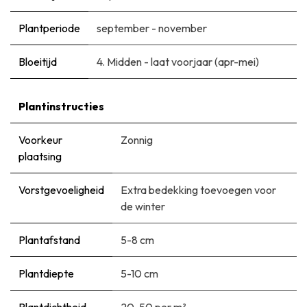
Plantperiode
september - november
Bloeitijd
​4. Midden - laat voorjaar (apr-mei)
Plantinstructies
Voorkeur
Zonnig
plaatsing
Vorstgevoeligheid
Extra bedekking toevoegen voor
de winter
Plantafstand
5-8 cm
Plantdiepte
5-10 cm
Plantdichtheid
20-50 per m²