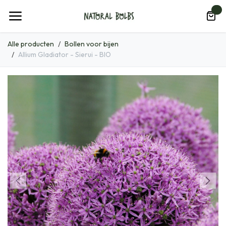
Overslaan naar inhoud
0
Alle producten
Bollen voor bijen
Allium Gladiator - Sierui - BIO