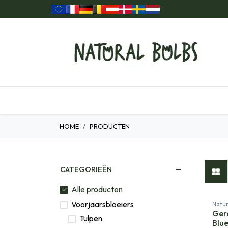
Overslaan naar inhoud
ome
Onze Producten
Cadeau ideeën
Biolo
HOME
PRODUCTEN
CATEGORIEËN
Alle producten
Voorjaarsbloeiers
Natur
Ger
Tulpen
Blue