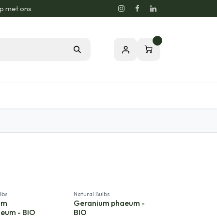
p met ons
0
sie voor de Natuur
Relatiegeschenken
lbs
Natural Bulbs
um
Geranium phaeum -
eum - BIO
BIO