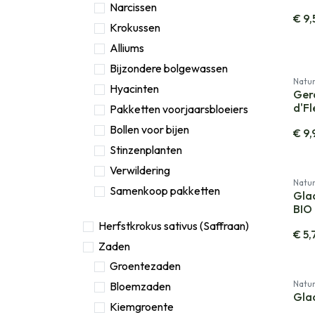
Narcissen
€
9,
Krokussen
Alliums
Bijzondere bolgewassen
Natur
Hyacinten
Gera
d'Fl
Pakketten voorjaarsbloeiers
Bollen voor bijen
€
9,
Stinzenplanten
Verwildering
Natur
Samenkoop pakketten
Glad
BIO
Herfstkrokus sativus (Saffraan)
€
5,
Zaden
Groentezaden
Natur
Bloemzaden
Glad
Kiemgroente