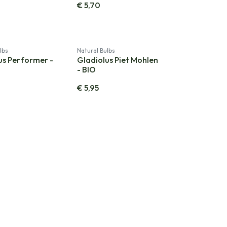
€
5,70
lbs
Natural Bulbs
us Performer -
Gladiolus Piet Mohlen
- BIO
€
5,95