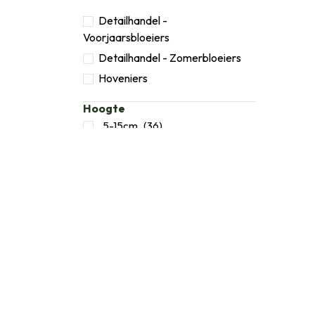
Detailhandel -
Voorjaarsbloeiers
Detailhandel - Zomerbloeiers
Hoveniers
Hoogte
5-15cm
(36)
15-25cm
(115)
20-30cm
(14)
30-40cm
(66)
40-50cm
(120)
50-60cm
(162)
60-70cm
(29)
70-80cm
(42)
80-100 cm
(15)
90-100cm
(29)