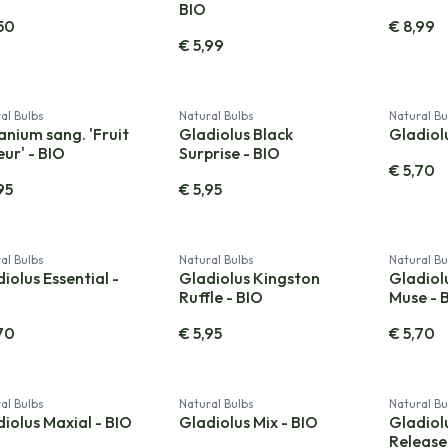
BIO
50
€
8,99
€
5,99
al Bulbs
Natural Bulbs
Natural Bu
nium sang. 'Fruit
Gladiolus Black
Gladiol
eur' - BIO
Surprise - BIO
€
5,70
95
€
5,95
al Bulbs
Natural Bulbs
Natural Bu
iolus Essential -
Gladiolus Kingston
Gladio
Ruffle - BIO
Muse - 
70
€
5,95
€
5,70
al Bulbs
Natural Bulbs
Natural Bu
iolus Maxial - BIO
Gladiolus Mix - BIO
Gladiol
Release