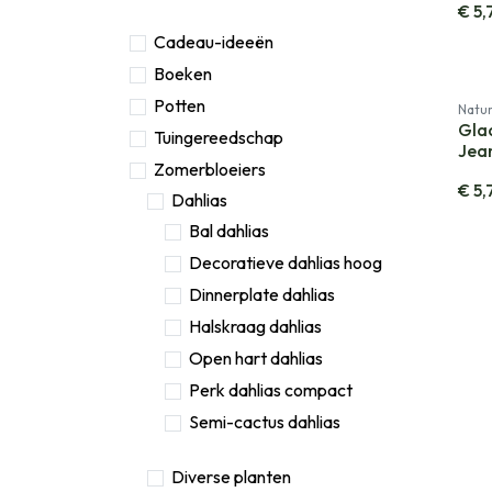
€
5,
Cadeau-ideeën
Boeken
Potten
Natur
Gla
Tuingereedschap
Jean
Zomerbloeiers
€
5,
Dahlias
Bal dahlias
Decoratieve dahlias hoog
Dinnerplate dahlias
Halskraag dahlias
Open hart dahlias
Perk dahlias compact
Semi-cactus dahlias
Diverse planten