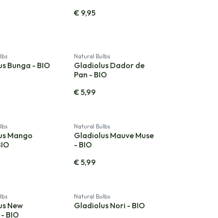
€
9,95
lbs
Natural Bulbs
us Bunga - BIO
Gladiolus Dador de
Pan - BIO
€
5,99
lbs
Natural Bulbs
lus Mango
Gladiolus Mauve Muse
BIO
- BIO
€
5,99
lbs
Natural Bulbs
us New
Gladiolus Nori - BIO
 - BIO