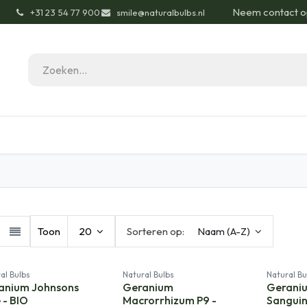
Neem contact o
͏
+31 23 54 77 900
smile@naturalbulbs.nl
gisch
Contact
Blog
Tuintips
Onze Pas
Toon
20
Sorteren op:
Naam (A-Z)
al Bulbs
Natural Bulbs
Natural Bu
anium Johnsons
Geranium
Gerani
 - BIO
Macrorrhizum P9 -
Sanguin