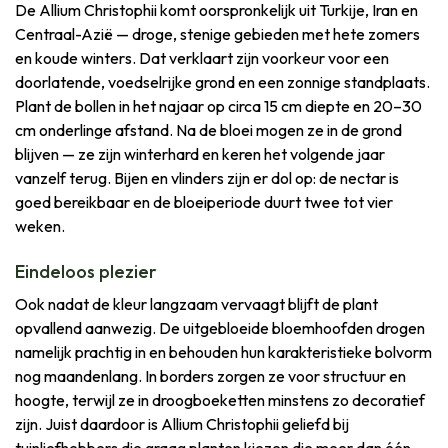
De Allium Christophii komt oorspronkelijk uit Turkije, Iran en
Centraal-Azië — droge, stenige gebieden met hete zomers
en koude winters. Dat verklaart zijn voorkeur voor een
doorlatende, voedselrijke grond en een zonnige standplaats.
Plant de bollen in het najaar op circa 15 cm diepte en 20–30
cm onderlinge afstand. Na de bloei mogen ze in de grond
blijven — ze zijn winterhard en keren het volgende jaar
vanzelf terug. Bijen en vlinders zijn er dol op: de nectar is
goed bereikbaar en de bloeiperiode duurt twee tot vier
weken.
Eindeloos plezier
Ook nadat de kleur langzaam vervaagt blijft de plant
opvallend aanwezig. De uitgebloeide bloemhoofden drogen
namelijk prachtig in en behouden hun karakteristieke bolvorm
nog maandenlang. In borders zorgen ze voor structuur en
hoogte, terwijl ze in droogboeketten minstens zo decoratief
zijn. Juist daardoor is Allium Christophii geliefd bij
tuinliefhebbers die graag planten kiezen die meer dan één