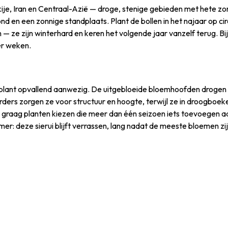
rkije, Iran en Centraal-Azië — droge, stenige gebieden met hete zo
nd en een zonnige standplaats. Plant de bollen in het najaar op c
 — ze zijn winterhard en keren het volgende jaar vanzelf terug. Bije
er weken.
 plant opvallend aanwezig. De uitgebloeide bloemhoofden drogen 
ders zorgen ze voor structuur en hoogte, terwijl ze in droogboeke
s die graag planten kiezen die meer dan één seizoen iets toevoegen 
er: deze sierui blijft verrassen, lang nadat de meeste bloemen zij