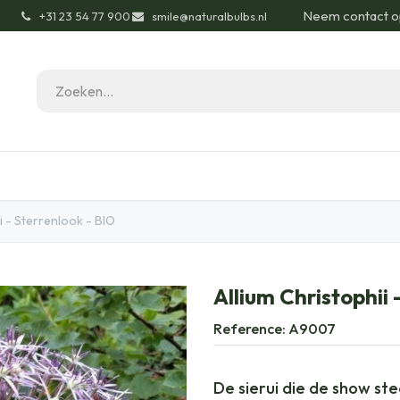
Neem contact o
͏
+31 23 54 77 900
smile@naturalbulbs.nl
gisch
Contact
Blog
Tuintips
Onze Pas
ui - Sterrenlook - BIO
Allium Christophii 
Reference:
A9007
De sierui die de show ste