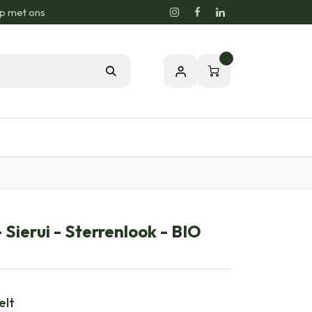
p met ons
0
sie voor de Natuur
Relatiegeschenken
- Sierui - Sterrenlook - BIO
elt