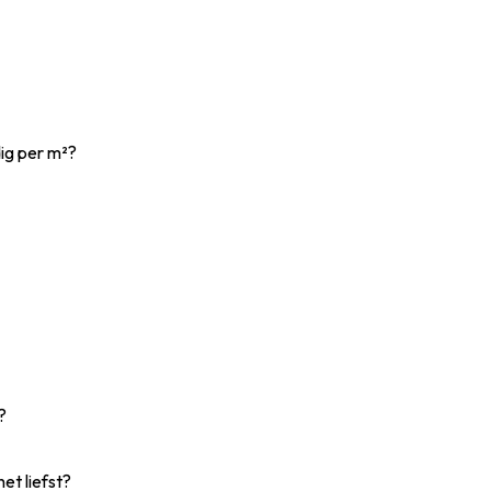
dig per m²?
?
et liefst?