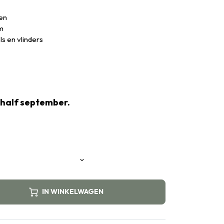
ien
m
s en vlinders
 half september.
IN WINKELWAGEN